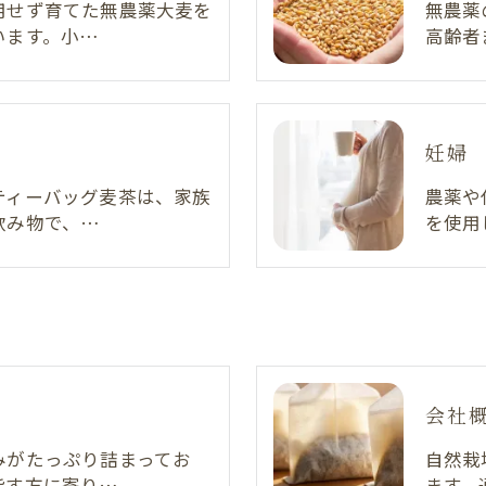
用せず育てた無農薬大麦を
無農薬
います。小…
高齢者
妊婦
ティーバッグ麦茶は、家族
農薬や
飲み物で、…
を使用
会社
みがたっぷり詰まってお
自然栽
指す方に寄り…
ます。