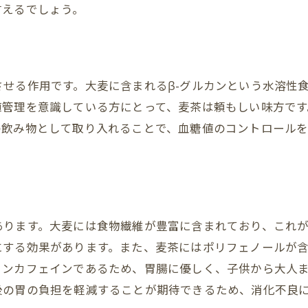
麦茶でストレス軽減を目指す
言えるでしょう。
淹れた後も楽しめる！麦茶の新しい活用法
煮出した後の麦の栄養価
麦を使った簡単レシピ
せる作用です。大麦に含まれるβ-グルカンという水溶性
サラダトッピングとしての活用法
値管理を意識している方にとって、麦茶は頼もしい味方で
麦茶の出がらしでスキンケア
の飲み物として取り入れることで、血糖値のコントロール
環境に優しい再利用法
家庭での新しい麦茶体験
夏の定番麦茶がもつ意外な効果とは
熱中症予防に役立つ理由
あります。大麦には食物繊維が豊富に含まれており、これ
水分補給の新しい選択肢
にする効果があります。また、麦茶にはポリフェノールが
麦茶の冷却効果を活かす
ノンカフェインであるため、胃腸に優しく、子供から大人
後の胃の負担を軽減することが期待できるため、消化不良
暑さ対策に役立つ麦茶の成分