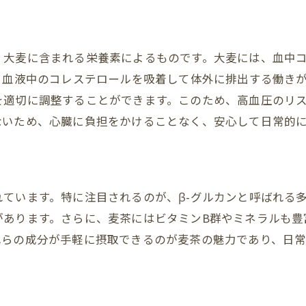
爽やかな酸味でリフレッシュ
夏バテ対策に最適な飲み方
毎日の健康をサポートする麦茶の魅力
、大麦に含まれる栄養素によるものです。大麦には、血中
、血液中のコレステロールを吸着して体外に排出する働き
毎日飲むことで得られる健康効果
を適切に調整することができます。このため、高血圧のリ
生活習慣病予防に役立つ
ないため、心臓に負担をかけることなく、安心して日常的
腸内環境を整える理由
骨密度に良い影響を与える
麦茶で始める健康習慣
ています。特に注目されるのが、β-グルカンと呼ばれる
朝の一杯で元気をチャージ
があります。さらに、麦茶にはビタミンB群やミネラルも豊
麦茶が美容に与える影響とは？
れらの成分が手軽に摂取できるのが麦茶の魅力であり、日
美肌効果をもたらす成分
アンチエイジングに役立つ理由
麦茶で髪と爪を健康に