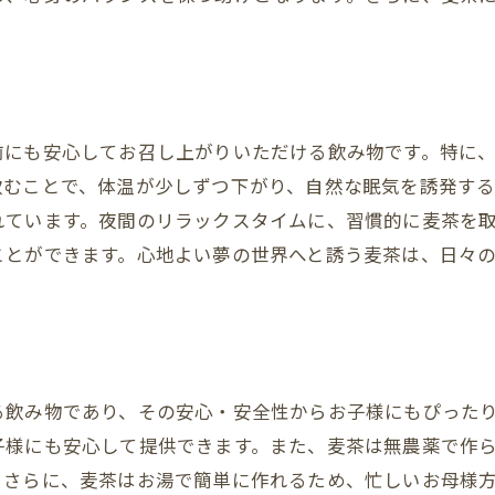
温度による栄養効果の違い
濃度調整で得られる健康効果
保存方法で変わる栄養素
自宅で簡単にできる工夫
前にも安心してお召し上がりいただける飲み物です。特に
飲むことで、体温が少しずつ下がり、自然な眠気を誘発す
れています。夜間のリラックスタイムに、習慣的に麦茶を
ことができます。心地よい夢の世界へと誘う麦茶は、日々
る飲み物であり、その安心・安全性からお子様にもぴった
子様にも安心して提供できます。また、麦茶は無農薬で作
。さらに、麦茶はお湯で簡単に作れるため、忙しいお母様