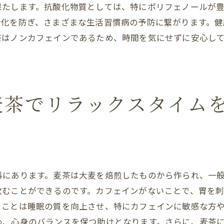
果たします。抗酸化物質としては、特にポリフェノールが
美白効果を促進する飲み方
老化を防ぎ、さまざまな生活習慣病の予防に繋がります。
麦茶で内側から輝く肌へ
茶はノンカフェインであるため、時間を気にせずに安心し
美容と健康を同時に叶える
体に優しい麦茶で始める新習慣
麦茶習慣の始め方
健康的な生活リズムを作る
麦茶でリラックスタイム
麦茶で得られる心の健康
飲み続けることで得られる変化
日常に取り入れる麦茶タイム
簡単に続けられる健康習慣
料にあります。麦茶は大麦を焙煎したものから作られ、一
麦茶の栄養を最大限に引き出す方法
飲むことができるのです。カフェインがないことで、胃を
美味しい麦茶の淹れ方
ることは睡眠の質を向上させ、特にカフェインに敏感な方
栄養価を高める飲み方
め、心身のバランスを保つ助けとなります。さらに、麦茶