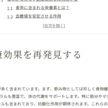
麦茶に含まれる栄養素とは？
血糖値を安定させる作用
消化促進に役立つ理由
麦茶がもたらす心臓の健康効果
免疫力向上に繋がる成分
抗酸化作用で体を守る
康効果を再発見する
ノンカフェインの麦茶でリラックスタイムを楽しもう
カフェインがない理由とその利点
就寝前のリラックス効果
お子様にも安心な麦茶
が多く含まれています。まず、飲み物としては珍しく食物
仕事中のリフレッシュにおすすめ
ネラルも豊富で、体の代謝をサポートします。特に鉄分やマ
麦茶のリラックス効果を高めるレシピ
ールも含まれており、抗酸化作用が期待されます。これら