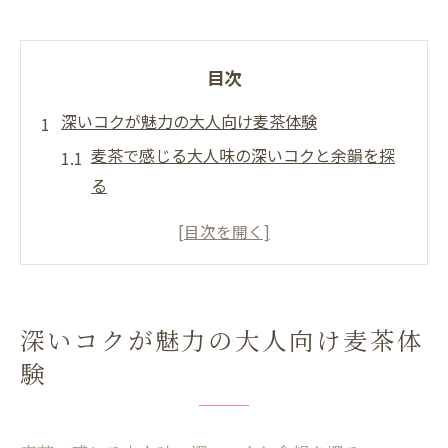
目次
深いコクが魅力の大人向け麦茶体験
麦茶で感じる大人味の深いコクと余韻を探
る
香り薫る麦茶で楽しむ上質な大人の時間
麦茶の焙煎が生み出す芳醇な風味の秘密と
は
麦茶で味わう濃厚なコクの楽しみ方を解説
深いコクが魅力の大人向け麦茶体
麦茶パックとティーバッグ別の大人味の違
験
い
麦茶ランキング活用で理想の大人味を発見