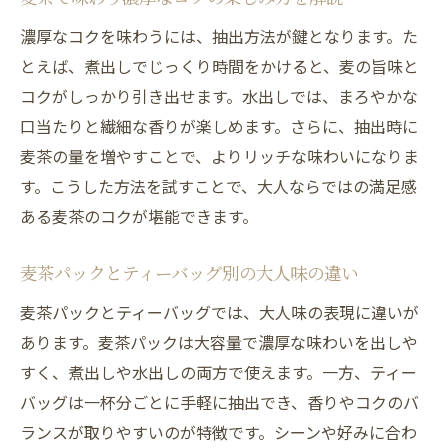
水分補給に適した麦茶の飲み方を探る
濃厚なコクを味わうには、抽出方法が鍵となります。た
麦茶は水分補給として優秀な理由を徹底解
とえば、煮出しでじっくり時間をかけると、麦の旨味と
説
コクがしっかり引き出せます。水出しでは、まろやかな
口当たりと繊細な香りが楽しめます。さらに、抽出時に
麦茶は水の代わりになるのか最新の知見紹
麦茶の量を増やすことで、よりリッチな味わいになりま
介
す。こうした方法を試すことで、大人ならではの満足感
水分補給に麦茶がダメとされる理由と対策
ある麦茶のコクが堪能できます。
麦茶の飲みすぎが健康に与える影響を解説
大人味麦茶で美味しく水分補給するコツ
麦茶パックとティーバッグ別の大人味の違い
麦茶を家族で楽しむ正しい飲み方の提案
麦茶パックとティーバッグでは、大人味の表現に違いが
麦茶ランキングで見つかる上質な味わい
あります。麦茶パックは大容量で濃厚な味わいを出しや
麦茶美味しいランキングから大人味を厳選
すく、煮出しや水出しの両方で使えます。一方、ティー
麦茶ランキングペットボトルとパックの比
バッグは一杯分ごとに手軽に抽出でき、香りやコクのバ
較
ランスが取りやすいのが特徴です。シーンや好みに合わ