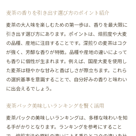
麦茶の飲みすぎが体に与える影響を解説
麦茶の香りを引き出す選び方のポイント紹介
麦茶は飲みすぎは良くない理由と適量を知
麦茶の大人味を楽しむための第一歩は、香りを最大限に
る
引き出す選び方にあります。ポイントは、焙煎度や大麦
麦茶の成分と飲みすぎによる注意点まとめ
の品種、産地に注目することです。深煎りの麦茶はコク
大人味麦茶の適切な楽しみ方と健康管理
が強く、芳醇な香りが特徴。品種や産地の違いによって
麦茶で健康を保つための飲み方のコツ
も香りに個性が生まれます。例えば、国産大麦を使用し
た麦茶は穏やかな甘みと香ばしさが際立ちます。これら
麦茶の飲みすぎを防ぐ生活習慣のヒント
の選択基準を意識することで、自分好みの香りと味わい
に出会えるでしょう。
麦茶パック美味しいランキングを賢く活用
麦茶パックの美味しいランキングは、多様な味わいを知
る手がかりとなります。ランキングを参考にすること
で、焙煎方法や原料の違いによる香りとコクの違いを比