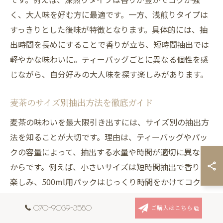
く、大人味を好む方に最適です。一方、浅煎りタイプは
すっきりとした後味が特徴となります。具体的には、抽
出時間を長めにすることで香りが立ち、短時間抽出では
軽やかな味わいに。ティーバッグごとに異なる個性を感
じながら、自分好みの大人味を探す楽しみがあります。
麦茶のサイズ別抽出方法を徹底ガイド
麦茶の味わいを最大限引き出すには、サイズ別の抽出方
法を知ることが大切です。理由は、ティーバッグやパッ
クの容量によって、抽出する水量や時間が適切に異なる
からです。例えば、小さいサイズは短時間抽出で香りを
楽しみ、500ml用パックはじっくり時間をかけてコクを
引き出します。実践法として、抽出温度や時間を調整し
070-9039-3580
ご購入はこちら
ながら、自分好みの濃さを見つけることが大切です。こ