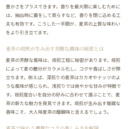
麦茶は水分補給にも最適な健康飲料である
豊かさをプラスできます。香りを最大限に楽しむために
理由
は、抽出時に蓋をして蒸らすなど、香りを閉じ込める工
大人味麦茶を取り入れた健康的な生活の提
夫も有効です。こうした一手間が、麦茶の上質な味わい
案
をより引き立てます。
麦茶の飲みすぎには注意すべきポイントが
麦茶の焙煎が生み出す芳醇な風味の秘密とは
ある
麦茶の芳醇な風味は、焙煎工程に秘密があります。焙煎
麦茶の美味しさを引き出す抽出法ガイド
によって麦の糖分がカラメル化し、コクや香ばしさが際
麦茶のコクを最大限に引き出す抽出のコツ
立ちます。例えば、深煎りの麦茶はカカオやナッツのよ
水出し麦茶と煮出し麦茶の風味の違いを探
うな風味が感じられ、浅煎りでは爽やかな甘みが特徴で
る
す。焙煎度合いを自分の好みに合わせて選ぶことで、麦
麦茶ティーバッグ一杯分の美味しい淹れ方
茶の新たな魅力を発見できます。焙煎が生み出す複雑な
麦茶パック500ml用で手軽に楽しむ大人味
香味こそ、大人味麦茶の醍醐味と言えるでしょう。
麦茶の抽出時間が左右する味と香りの深さ
麦茶パック選びで変わる抽出法のポイント
麦茶で味わう濃厚なコクの楽しみ方を解説