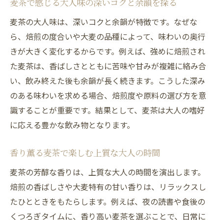
香りを楽しむ麦茶の選び方とは
麦茶で感じる大人味の深いコクと余韻を探る
麦茶の香りを引き出す選び方のポイント紹
麦茶の大人味は、深いコクと余韻が特徴です。なぜな
介
ら、焙煎の度合いや大麦の品種によって、味わいの奥行
麦茶パック美味しいランキングを賢く活用
きが大きく変化するからです。例えば、強めに焙煎され
香り薫る麦茶と大人味の調和する選び方
た麦茶は、香ばしさとともに苦味や甘みが複雑に絡み合
い、飲み終えた後も余韻が長く続きます。こうした深み
麦茶の種類別で感じる香りの違いを比較
のある味わいを求める場合、焙煎度や原料の選び方を意
麦茶ティーバッグ小さいサイズのおすすめ
識することが重要です。結果として、麦茶は大人の嗜好
活用法
に応える豊かな飲み物となります。
麦茶の香りを最大限楽しむ保存方法の工夫
大人味麦茶の健康効果に注目してみる
香り薫る麦茶で楽しむ上質な大人の時間
麦茶ならではの健康効果と大人味の関係性
麦茶の芳醇な香りは、上質な大人の時間を演出します。
麦茶で期待できる抗酸化作用について解説
焙煎の香ばしさや大麦特有の甘い香りは、リラックスし
麦茶の血流改善がもたらす美容と健康の利
たひとときをもたらします。例えば、夜の読書や食後の
点
くつろぎタイムに、香り高い麦茶を選ぶことで、日常に