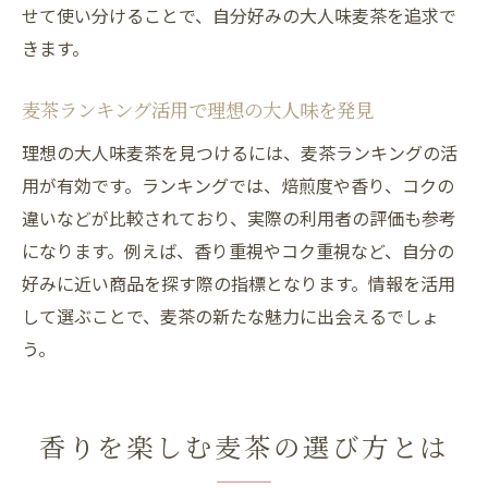
香り薫る麦茶をランキングでチェックしよ
せて使い分けることで、自分好みの大人味麦茶を追求で
う
きます。
麦茶パック美味しい商品の特徴を徹底解説
麦茶ランキング活用で理想の大人味を発見
麦茶ランキング活用で失敗しない選び方
理想の大人味麦茶を見つけるには、麦茶ランキングの活
大人味麦茶を見つけるための口コミ活用術
用が有効です。ランキングでは、焙煎度や香り、コクの
ティーバッグ麦茶のサイズで変わる風味の秘密
違いなどが比較されており、実際の利用者の評価も参考
麦茶ティーバッグ小さいサイズの風味比較
になります。例えば、香り重視やコク重視など、自分の
麦茶パック500ml用で味わう大人な濃さ
好みに近い商品を探す際の指標となります。情報を活用
ティーバッグ麦茶で楽しむ香りとコクの違
して選ぶことで、麦茶の新たな魅力に出会えるでしょ
い
う。
麦茶のサイズ別抽出方法を徹底ガイド
美味しい麦茶を選ぶサイズ選択のポイント
香りを楽しむ麦茶の選び方とは
大人味麦茶を引き出すティーバッグの工夫
麦茶は飲みすぎに注意が必要な理由