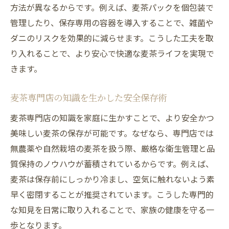
方法が異なるからです。例えば、麦茶パックを個包装で
麦茶の品質を守る高温対策と保存術
管理したり、保存専用の容器を導入することで、雑菌や
高温多湿に強い麦茶保存で家族を守る
ダニのリスクを効果的に減らせます。こうした工夫を取
家族みんなが笑顔になる麦茶の楽しみ方
り入れることで、より安心で快適な麦茶ライフを実現で
家族で楽しむための麦茶アレンジ方法
きます。
麦茶の美味しさを引き出す飲み方の工夫
子どもも飲みやすい麦茶の楽しみ方を提案
麦茶専門店の知識を生かした安全保存術
麦茶で家族の健康と笑顔を守るアイデア
麦茶専門店の知識を家庭に生かすことで、より安全かつ
毎日続けられる麦茶の美味しい楽しみ方
美味しい麦茶の保存が可能です。なぜなら、専門店では
麦茶の効能を活かす家族向け活用術
無農薬や自然栽培の麦茶を扱う際、厳格な衛生管理と品
質保持のノウハウが蓄積されているからです。例えば、
麦茶は保存前にしっかり冷まし、空気に触れないよう素
早く密閉することが推奨されています。こうした専門的
な知見を日常に取り入れることで、家族の健康を守る一
歩となります。