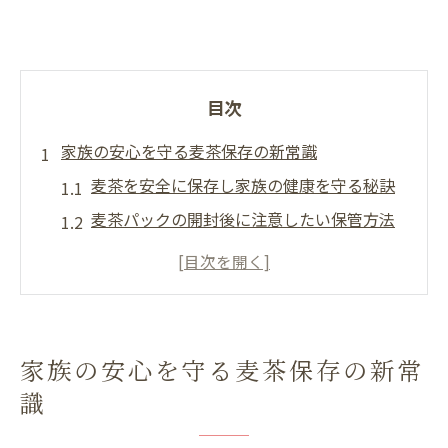
目次
家族の安心を守る麦茶保存の新常識
麦茶を安全に保存し家族の健康を守る秘訣
麦茶パックの開封後に注意したい保管方法
忙しい日常でも実践できる麦茶保存の工夫
子どもも安心して飲める麦茶保存のポイン
ト
衛生的な麦茶保存で家族を守る新しい発想
家族の安心を守る麦茶保存の新常
麦茶専門店の知識を生かした安全保存術
識
ダニや雑菌を防ぐ麦茶の衛生管理術