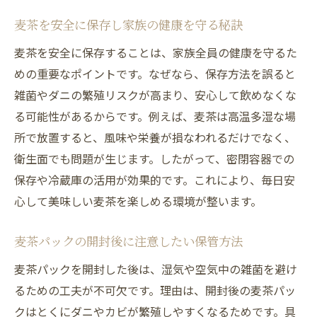
麦茶パック開封後のダニ対策と衛生管理法
麦茶を安全に保存し家族の健康を守る秘訣
雑菌の繁殖を防ぐ麦茶保存のコツと注意点
麦茶を新鮮に保つための衛生的な管理術
麦茶を安全に保存することは、家族全員の健康を守るた
めの重要なポイントです。なぜなら、保存方法を誤ると
家族の健康を守る麦茶の細菌対策ポイント
雑菌やダニの繁殖リスクが高まり、安心して飲めなくな
高温多湿を避ける麦茶保存の基本を解説
る可能性があるからです。例えば、麦茶は高温多湿な場
麦茶の衛生管理で安心な毎日を実現する方
所で放置すると、風味や栄養が損なわれるだけでなく、
法
衛生面でも問題が生じます。したがって、密閉容器での
麦茶の美味しさと安全性を保つ秘訣
保存や冷蔵庫の活用が効果的です。これにより、毎日安
麦茶の風味と安全性を両立する保存方法
心して美味しい麦茶を楽しめる環境が整います。
おいしさを保つ麦茶の保存環境とポイント
麦茶本来の美味しさを守る保存の工夫
麦茶パックの開封後に注意したい保管方法
安全な麦茶を楽しむための実践的なコツ
麦茶パックを開封した後は、湿気や空気中の雑菌を避け
麦茶の効能を活かす保存法と健康管理
るための工夫が不可欠です。理由は、開封後の麦茶パッ
クはとくにダニやカビが繁殖しやすくなるためです。具
専門店に学ぶ麦茶の美味しさ維持術