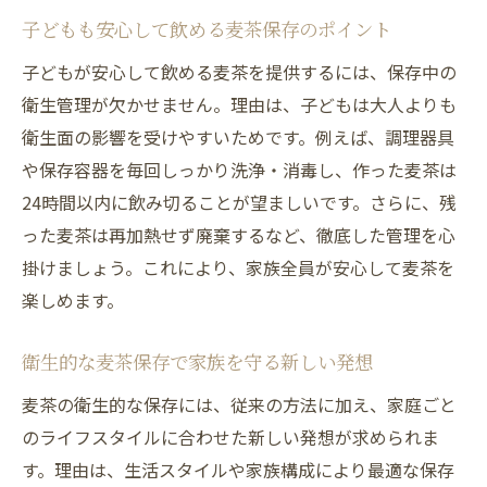
麦茶の安全性を高める具体的なポイント
子どもも安心して飲める麦茶保存のポイント
麦茶のティーバッグ扱い方と健康管理
子どもが安心して飲める麦茶を提供するには、保存中の
麦茶ティーバッグの安全な使い方と注意点
衛生管理が欠かせません。理由は、子どもは大人よりも
麦茶のティーバッグを入れたままのリスク
衛生面の影響を受けやすいためです。例えば、調理器具
や保存容器を毎回しっかり洗浄・消毒し、作った麦茶は
健康を意識した麦茶のパック管理術
24時間以内に飲み切ることが望ましいです。さらに、残
麦茶パックの衛生的な保管方法を解説
った麦茶は再加熱せず廃棄するなど、徹底した管理を心
麦茶を美味しく保つティーバッグの扱い方
掛けましょう。これにより、家族全員が安心して麦茶を
家族の健康を守る麦茶パックの取り扱い
楽しめます。
高温多湿でも安心な麦茶保存のコツ
高温多湿下で実践したい麦茶保存の工夫
衛生的な麦茶保存で家族を守る新しい発想
麦茶を新鮮に保つための湿気対策の方法
麦茶の衛生的な保存には、従来の方法に加え、家庭ごと
夏場も安心な麦茶保存環境の作り方
のライフスタイルに合わせた新しい発想が求められま
湿度が高い季節の麦茶の衛生管理ポイント
す。理由は、生活スタイルや家族構成により最適な保存