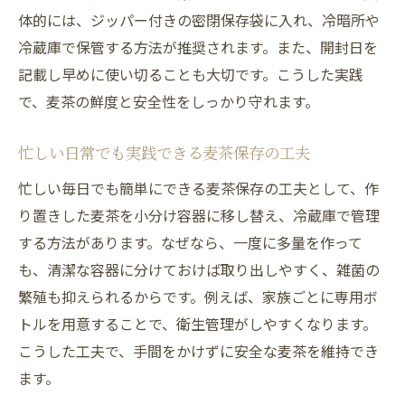
体的には、ジッパー付きの密閉保存袋に入れ、冷暗所や
日常で実践できる麦茶の正しい保存法
冷蔵庫で保管する方法が推奨されます。また、開封日を
毎日できる麦茶の正しい保存手順を解説
記載し早めに使い切ることも大切です。こうした実践
家庭で実践しやすい麦茶保存のポイント
で、麦茶の鮮度と安全性をしっかり守れます。
麦茶を冷蔵保存する際の注意点とコツ
忙しい家庭でも続けられる麦茶保存法
忙しい日常でも実践できる麦茶保存の工夫
麦茶パックの管理で日常の衛生を保つ方法
忙しい毎日でも簡単にできる麦茶保存の工夫として、作
家族の健康を守るための麦茶保存の基本
り置きした麦茶を小分け容器に移し替え、冷蔵庫で管理
安全な麦茶生活を送るためのポイント
する方法があります。なぜなら、一度に多量を作って
も、清潔な容器に分けておけば取り出しやすく、雑菌の
安心して飲める麦茶の選び方と保存の工夫
繁殖も抑えられるからです。例えば、家族ごとに専用ボ
麦茶を安全に楽しむための生活習慣とは
トルを用意することで、衛生管理がしやすくなります。
衛生的な麦茶管理で家族を守る実践術
こうした工夫で、手間をかけずに安全な麦茶を維持でき
麦茶の保存期間を守る安全な飲み方
ます。
日常の麦茶管理で健康をサポートする方法