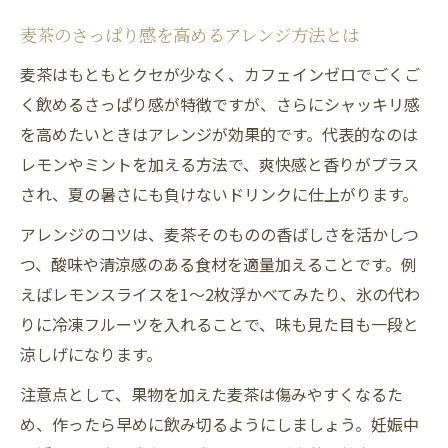
麦茶でシャッキリ感を引き出す飲み方の工
夫
麦茶のさっぱり感を高めるアレンジ方法とは
麦茶アレンジがもたらす爽快なシャッキリ
麦茶はもともとクセが少なく、カフェインゼロでごくご
感
く飲めるさっぱり感が特徴ですが、さらにシャッキリ感
ごくごく飲める麦茶の秘密とリフレッシュ
を高めたいときはアレンジが効果的です。代表的なのは
法
レモンやミントを加える方法で、爽快感と香りがプラス
麦茶にレモンを加えるシャッキリ感アップ
され、夏の暑さにも負けないドリンクに仕上がります。
術
アレンジのコツは、麦茶そのものの香ばしさを活かしつ
麦茶の冷やし方で変わるシャッキリ感の体
つ、酸味や清涼感のある食材を適量加えることです。例
感
えばレモンスライスを1～2枚浮かべてみたり、氷の代わ
レモンやラテ風の麦茶アレンジおすすめ集
りに冷凍フルーツを入れることで、味も見た目も一段と
涼しげになります。
麦茶レモンアレンジで生まれる新しい美味
しさ
注意点として、果物を加えた麦茶は傷みやすくなるた
麦茶ラテ風アレンジの作り方と楽しみ方
め、作ったら早めに飲み切るようにしましょう。妊娠中