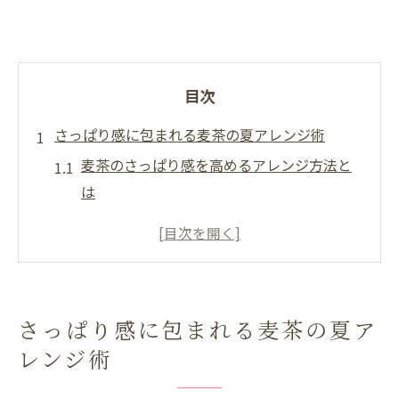
目次
さっぱり感に包まれる麦茶の夏アレンジ術
麦茶のさっぱり感を高めるアレンジ方法と
は
麦茶に入れる美味しいもの選びのポイント
夏にぴったりな麦茶アレンジドリンクの楽
しみ方
麦茶を活用した爽快感アップのアイデア集
さっぱり感に包まれる麦茶の夏ア
麦茶アレンジで夏の飲み方をもっと快適に
レンジ術
麦茶でシャッキリ感を楽しむ工夫とは