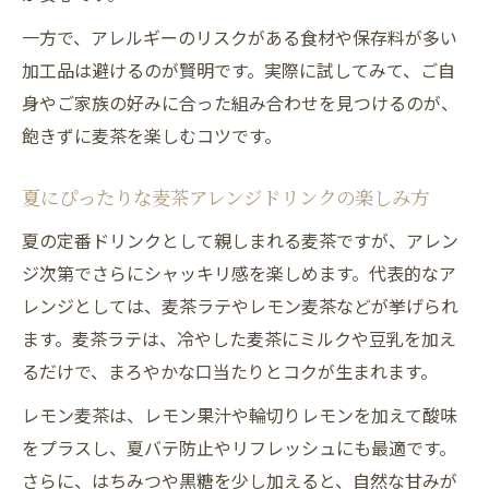
力
一方で、アレルギーのリスクがある食材や保存料が多い
麦茶のミネラル補給が妊娠中にもたらす効
加工品は避けるのが賢明です。実際に試してみて、ご自
果
身やご家族の好みに合った組み合わせを見つけるのが、
麦茶飲用で胎児や家族に安心なポイント解
飽きずに麦茶を楽しむコツです。
説
妊娠中の麦茶アレンジ活用法と注意点
夏にぴったりな麦茶アレンジドリンクの楽しみ方
麦茶のデメリットを知って正しく活用しよ
夏の定番ドリンクとして親しまれる麦茶ですが、アレン
う
ジ次第でさらにシャッキリ感を楽しめます。代表的なア
麦茶アレンジで夏のだるさを吹き飛ばそう
レンジとしては、麦茶ラテやレモン麦茶などが挙げられ
ます。麦茶ラテは、冷やした麦茶にミルクや豆乳を加え
麦茶アレンジで夏バテを予防する工夫
るだけで、まろやかな口当たりとコクが生まれます。
麦茶で感じるシャッキリ感と元気の秘訣
麦茶のレモンやラテ風でリフレッシュ
レモン麦茶は、レモン果汁や輪切りレモンを加えて酸味
をプラスし、夏バテ防止やリフレッシュにも最適です。
麦茶アレンジドリンクが夏の活力をサポー
さらに、はちみつや黒糖を少し加えると、自然な甘みが
ト