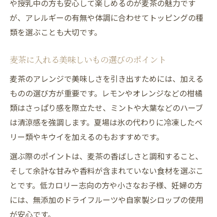
麦茶に加える食材で広がるアレンジの幅
や授乳中の方も安心して楽しめるのが麦茶の魅力です
が、アレルギーの有無や体調に合わせてトッピングの種
麦茶アレンジドリンクで感じる爽やかな夏
類を選ぶことも大切です。
麦茶と組み合わせたいおすすめ素材を紹介
ごくごく飲める麦茶が安心な理由に迫る
麦茶に入れる美味しいもの選びのポイント
麦茶がごくごく飲める理由と安全性の秘密
麦茶のアレンジで美味しさを引き出すためには、加える
麦茶の衛生管理で守る夏の安心ドリンク習
ものの選び方が重要です。レモンやオレンジなどの柑橘
慣
類はさっぱり感を際立たせ、ミントや大葉などのハーブ
麦茶の保存方法で味と安全性をキープする
は清涼感を強調します。夏場は氷の代わりに冷凍したベ
コツ
リー類やキウイを加えるのもおすすめです。
麦茶のカビや酸化への正しい対処法を解説
選ぶ際のポイントは、麦茶の香ばしさと調和すること、
ペットボトル麦茶やアレルギー情報の基礎
そして余計な甘みや香料が含まれていない食材を選ぶこ
知識
とです。低カロリー志向の方や小さなお子様、妊婦の方
妊娠中にも嬉しい麦茶のメリット大解説
には、無添加のドライフルーツや自家製シロップの使用
妊婦が麦茶を選ぶべきカフェインゼロの魅
が安心です。